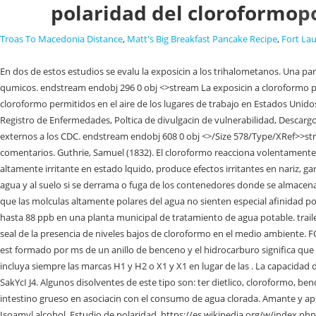
polaridad del cloroformo
p
Troas To Macedonia Distance
,
Matt's Big Breakfast Pancake Recipe
,
Fort La
En dos de estos estudios se evalu la exposicin a los trihalometanos. Una parte del cloroformo que entra a su cuerpo sale intacta a travs de la exhalacin y otra parte se descompone en el cuerpo para formar otros elementos qumicos. endstream endobj 296 0 obj <>stream La exposicin a cloroformo puede ocurrir al respirar aire contaminado o al tomar agua contaminada o al tocar sustancias que lo contienen. La OSHA establece los niveles de cloroformo permitidos en el aire de los lugares de trabajo en Estados Unidos. Cl: Cl. Instituto Nacional de Salud y Seguridad Ocupacional, Administracin de Seguridad y Salud Ocupacional, Agencia para Sustancias Txicas y el Registro de Enfermedades, Poltica de divulgacin de vulnerabilidad, Descargo de responsabilidad para sitios externos de los CDC, HHS.Gov Departamento de Salud y Servicios Humanos, Descargo de responsabilidad para sitios externos a los CDC. endstream endobj 608 0 obj <>/Size 578/Type/XRef>>stream Estructura de Lewis del N2O (xido Nitroso) Estructura de Lewis del KCl (Cloruro de Potasio) Aprende cmo se procesan los datos de tus comentarios. Guthrie, Samuel (1832). El cloroformo reacciona volentamente con: -Acetona en medios muy bsicos. El cloroformo puede producir la muerte celular por dos mecanismos bioqumicos: El cloroformo es un agente altamente irritante en estado lquido, produce efectos irritantes en nariz, garganta, ojos y piel. PERO, es miscible con alcohol etilico, eso indica que tiene una polaridad intermedia. Polaridad del solvente. Tambin puede entrar al agua y al suelo si se derrama o fuga de los contenedores donde se almacena o de los sitios de desechos donde est presente. tg~P Z7B,e\8(MXxQQ0;sfJ[T. Carecen de grupos funcionales capaces de ceder protones. Esto se debe a que las molculas altamente polares del agua no sienten especial afinidad por la cadena carbonada del alcohol isoamlico. En el aire de un vertedero de basura municipal se detectaron niveles de hasta 610 ppb de cloroformo y de hasta 88 ppb en una planta municipal de tratamiento de agua potable. trailer Por lo tanto, pequeas cantidades de cloroformo en el cuerpo pueden indicar que hubo una exposicin a estas sustancias qumicas y pueden no ser una seal de la presencia de niveles bajos de cloroformo en el medio ambiente. FORMULA . H. Cl C 61 : 1.492 . <]>> Diclorometano: estructura, propiedades, usos, toxicidad. endobj Poliaromtico se refiere al hecho de que el compuesto est formado por ms de un anillo de benceno y el hidrocarburo significa que solo est formado por tomos de carbono e hidrgeno. Cual es la polaridad del acido clorhidrico? Phone: 1-800-232-4636. Para una mejor comprensin, incluya siempre las marcas H1 y H2 o X1 y X1 en lugar de las . La capacidad de formar estos enlaces de hidrgeno lo hace fcilmente soluble en este tipo de solventes. Esta tcnica se destina para la extraccin de ADN. HjA}n!9{H$1 SakYcI J4. Algunos disolventes de este tipo son: ter dietlico, cloroformo, benceno, tolueno, xileno, cetonas, hexano, ciclohexano y tetracloruro de carbono. Siete estudios de casos y controles abordan el riesgo del cncer de intestino grueso en asociacin con el consumo de agua clorada. Amante y aprendiz de las letras. [26] A concentraciones superiores a 200 ppm se han descrito esos sntomas, junto con una mayor incidencia de hepatomegalia. Isoamyl alcohol. Estudio de polaridad, https://es.wikipedia.org/w/index.php?title=Polaridad_de_un