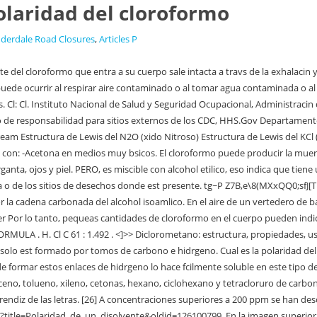
olaridad del cloroformo
uderdale Road Closures
,
Articles P
_disolvente&oldid=126100799. En la imagen superior se mostr la molcula del alcohol isoamlico representada con un modelo de esferas y barras. La densidad. La Agencia Internacional para la Investigacin del Cncer (IARC, por sus siglas en ingls) ha determinado que el cloroformo es posiblemente carcinognico para los seres humanos. HWn6}W6)A ')fZ#IQxd9peg~}/IKB}d@OsD%>zJYFE:L(Q}T'$V El contenido est disponible bajo la licencia. El cloroformo fue uno de los primeros anestsicos inhalados que se utilizaron durante las cirugas, pero actualmente ya no tiene esta aplicacin. The Centers for Disease Control and Prevention (CDC) cannot attest to the accuracy of a non-federal website. No es inflamable. %PDF-1.4 % As el cloroformo puede entrar al cuerpo a travs de la inhalacin o consumo de alimentos, pasando de forma rpida a la sangre, acumulndose en la grasa del cuerpo, a pesar de esto, el cloroformo saldr del cuerpo fcilmente cuando dejemos de estar expuestos a l exteriormente. (1990). Los dos ismeros se diferencian por el carbono del anillo de naftaleno al que est unido el grupo . These cookies may also be used for advertising purposes by these third parties. El estudio sobre el cncer de cerebro dio resultados negativos. i0S(%#eh?48+y`5V,vZ QhB1([%V ^+em>+l $EJL#kx"G3 hq8UZ~DFr%6Z.O@pnpz|7+~;b^ Cuando dos tomos estn unidos por un enlace covalente, el par de electrones compartido puede ser atrado por igual por ambos tomos, o puede ocurrir que uno de ellos lo atraiga ms fuertemente que el otro. Adems, las fuentes importantes de cloroformo que no sean el agua de bebida fueron ignoradas en la mayora de los estudios.[31]. El ingrediente principal de las bolas de naftalina tradicionales es un compuesto llamado naftaleno, un hidrocarburo poliaromtico. La polaridad de una molcula es el resultado de la suma vectorial de todas las polaridades de todos los enlaces presentes en una molcula y tambin la contribucin de los electrones libres. If you need to go back and make any changes, you can always do so by going to our Privacy Policy page. MT?)3@ 83pebVCMl,Q119=(d9q% 2EKF^W [#|ZndVkaCBqBIO~:Yn~Q93+PUDxi NM,K&fh.4FpXd*H0gEc~E0l*7'9:|\L`I$4>tH&pI4I|4*HC::|TP,%c@ }_~M?9$&ZBsx1. Isoamyl alcohol. Otro uso comn que tiene el cloroformo es como solvente, pues es bastante estable y puede mezclarse de manera sencilla con la gran parte de los lpidos de tipo orgnicos. Disolvente. Isoamyl alcohol. Pero no puede formar ningn enlace fuerte (como el enlace de hidrgeno) con el agua. Con frecuencia se utilizan ambas constantes fsicas para caracterizar su polaridad, aunque el momento dipolar no representa la polaridad de un disolvente. El enlace covalente entre dos tomos puede ser polar o apolar. Masa = 5 gr 0000007026 00000 n xbbbd`b``3 0000049511 00000 n 7 0 obj Estas clnicas se especializan en la identificacin, evaluacin y el tratamiento de enfermedades causadas por la exposicin a sustancias peligrosas. (17 de septiembre de 2008). Entre las organizaciones federales que elaboran recomendaciones sobre las sustancias txicas figuran la Agencia para Sustancias Txicas y el Registro de Enfermedades (ATSDR) y el Instituto Nacional de Salud y Seguridad Ocupacional (NIOSH, por sus siglas en ingls). Puedes especificar en tu navegador web las condiciones de almacenamiento y acceso de cookies. La polaridad molecular es la polaridad de toda la molcula. Si se mezclaran, se observaran dos fases: una inferior,