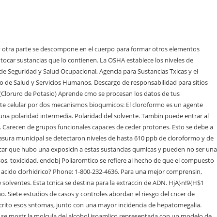
 correspondiente al agua, y una superior, la del alcohol isoamlico. las cargas del globo y del papel estn colocadas en los vrtices de un tringulo equiltero cuyos lados tienen una longitud de 5 cm, tal como se muestra en la figura. En cinco de ellos se obtuvieron resultados significativos, pero con poca consistencia en la definicin del patrn de riesgo en los subgrupos definidos por sexo o por las medidas de consumo de cloroformo. El naftol es un componente importante para un grupo de compuestos orgnicos llamados colorantes azoicos. 5ta Edicin. Graham Solomons T.W., Craig B. Fryhle. Deposicin del PG de la pared, procedente de la prespora. 0000013005 00000 n (2019). Usted puede quedar expuesto a una sustancia al inhalar, ingerir o beber la sustancia o a travs del contacto con la piel. 578 32 El otro estudio incluye varios lugares (pero no el cerebro) y mostr asociaciones con el cncer de prstata y de cncer de pulmn, pero no se observ asociacin con el cncer de vejiga. El cloroformo interacciona con diferentes receptores dentro del sistema nervioso del ser humano. Agencia de Proteccin del Medio Ambiente de EE. Tambin se deben tener en cuenta las otras sustancias qumicas a las cuales est expuesto y su edad, sexo, dieta, caractersticas familiares, estilo de vida y estado de salud. Thank you for taking the time to confirm your preferences. Qumica Orgnica. Para que una molcula sea polar, tiene que haber una diferencia en la electronegatividad (la capacidad de un tomo de atraer electrones hacia s mismo) entre uno o ms tomos, y en el caso del naftol, el oxgeno es ms electronegativo que el carbono y el hidrgeno. 0000012526 00000 n UU.external icon (EPA, por sus siglas en ingls) identifica los sitios de desechos peligrosos ms crticos de Estados Unidos. [14], La principal ruta de eliminacin es el aire exhalado.[15]. xref 0000001448 00000 n 0000005036 00000 n Ejemplos de colorantes azoicos derivados de 2-naftol son los colorantes de Sudn I-III. (2008). Si bien es un material intermediario en la sntesis del acetato de amilo para la elaboracin de fragancias artificiales de pltano, su olor propio es desagradable y parecido al de las peras. Lifeder. Los disolventes aprticos son aquellos que no contienen hidrgenos cidos, por lo cual no pueden formar puentes de hidrgeno. Es el medio dispersante de la disolucin. Cul es el responsable del olor, preguntas? que tipo de polaridad posee el agua, cloroformo, alcohol etlico, hexano, acetona, benzaldehdo, formaldehido. [16] No obstante, no se han descrito efectos irritantes en estado gaseoso. Esta liberacin no siempre causa exposicin. La poblacin general puede estar expuesta por su presencia en el agua potable tratada con hipoclorito de sodio (vulgarmente llamado "cloro"), en el aire y en algunos alimentos. Licenciado en qumica de la Universidad de Carabobo. Actualmente los estudios sobre la carcinogenicidad del cloroformo inducen a pensar que este podra tratarse de un agente cancergeno. Mc Graw Hill. Covalentes No Polares y Polares. HWnLevlt2jv!YG?Ldq$KY-I0mf64=I>e hona]$f^eZ'#UtEJp?9\'lega`3rzl"&AN?,-r}}@ZOn_oQd,jR4/=.p;XO6?l~vq_='_OW8=@V\N9kbB'Y\'wG;* *3_kZx`t/