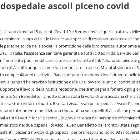
id
ospedale ascoli piceno covid
pirano: sono 93 i ricoverati, 14 in intensiva, due nelle sale operatorie Trasferiti i pazienti non Covid: gli ospedali per ora respirano di Emidio Lattanzi 4 Minuti di Lettura Venerd 20 Novembre 2020, 04:05 Veterinaria - ambulatori e laboratori. Per i medici Usca era infatti prevista una retribuzione che si aggirava sui 44 euro allora mentre quelli Uca sono stati equiparati ai medici di continuit assistenziali, ovvero coloro che svolgono il servizio di guardia medica, che viene pagato intorno ai 25 euro allora. Ascoli, 19 settembre 2020 - Il Covid-19 non allenta la morsa nel Piceno. Piceno: 283 positivi e 157 guariti. Ospedale Madonna . La variante Omicron continua a diffondersi a macchia dolio e nella cerchia dei contagi non sfuggono, purtroppo, gli operatori sanitari pur con il terzo vaccino. Oltre alla gestione delle emodialisi fuori reparto (pazienti ricoverati in Rianimazione, Utic, etc), i pazienti sono a carico degli stessi Infermieri presenti in turno nel servizio di Emodialisi, come rimarca Maurizio Pelosi del Nursind. Chiuso il ponte sullo scolo Lama in via Trieste, Petrit Jashari, di Magione, guidava un autoarticolato dellazienda di famiglia. Di questi, 8810 sono asintomatici e solo 164 presentano i sintomi del virus. Ti potrebbe interessare anche. La pubblicit personalizzata un modo per supportare il lavoro della nostra redazione, che si impegna a fornirti ogni giorno informazioni di qualit. Basso, come di consueto nel weekend, il numero di tamponi eseguiti: 2.071 di cui 1.358 nel percorso diagnostico (38,1% il tasso di positivit ) e 721 nel percorso guariti. Dalla riunione emerso innanzitutto che le cliniche private sambenedettesi apriranno le porte ai ricoverati non Covid che sono stati trasferiti in seguito alla rimodulazione di alcuni reparti del Madonna del Soccorso. Sabato prossimo,9 luglio, invece lo si potr fare con gli stessi orari a San Benedetto. 99. a notte. java.lang.Exception: Utente non autenticato . ASCOLI - Secondo parto al Mazzoni nel giro pochi giorni di partorienti contagiate dal Covid, da quando lArea vasta 5 ha accolto la richiesta dellAsur e e attivato un punto nascite dedicato. Hotel di Ascoli Piceno. Covid Marche: stabili i contagi nell'ultima settimana, in calo i ricoverati e a zero le terapie intensive. Accettando i cookie, ci aiuterai a fornire una informazione aggiornata ed autorevole. In quasi tutti i reparti ci sono medici, infermieri e Oss malati o in quarantena ai quali si aggiungono quelli in malattia o perch sospesi dal servizio. Mazzoni blindato, Conselice, scoperto dalla polizia locale un vasto giro di ospitalit e residenze fittizie, Alta marea, allagamenti a Lido Adriano. Covid altri 253 contagi nelle Marche 33 in provincia di Ascoli Piceno Deceduta un anziana Tutti gli articoli Il tasso di incidenza cumulativo su 100.000 LEGGI ANCHE:Covid, altri 11 morti nelle Marche, sei di oggi e cinque non conteggiati nei giorni scorsi. Non va dimenticato che da quasi due anni il reparto di Urologia accorpato con quello di Chirurgia che va ad incidere sullattivit ospedaliera e su un eventuale potenziamento delle unit operative. Il direttore dellArea Vasta 5, Cesare Milani (Foto La Bolognese), La Regione: "Giro dItalia 2024, una tappa dedicata a Ercole Baldini", Via Emilia, si schianta contro lautobus tra Forlimpopoli e Bertinoro: cinque feriti, Per ottenere falsi permessi di soggiorno. Home Marche (3748) Ascoli P