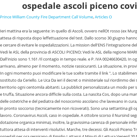
ospedale ascoli piceno cov
Prince William County Fire Department Call Volume
,
Articles O
Ieri mattina era la seguente: in quello di Ascoli, ovvero nellOt rosso (ex Murg), cerano ricoverati 5 pazienti Covid-19 e 8 erano invece quelli in attesa dellesito del tampone, in quello di San Benedetto 6 i degenti Covid-19 e 2 in attesa di risposta dopo leffettuazione del test. Dallo scorso 30 giugno hanno terminato la loro attivit le Usca, le unit speciali di continuit assistenziali che in piena pandemia hanno svolto un prezioso lavoro per fronteggiare il virus e cercare di evitare le ospedalizzazioni. La mission dell'ENS l'integrazione delle persone sorde nella societ, la promozione della loro crescita, autonomia e piena realizzazione umana. Vedi le ASL del comune di ASCOLI PICENO (AP); Vedi le ASL della provincia di ASCOLI PICENO; Vedi le ASL della regione MARCHE; In Italia, l'assistenza sanitaria garantita a tutti i cittadini dal Servizio Sanitario Nazionale (SSN), un insieme di enti di cui fanno parte anche le ASL . Dall'inizio sono 1.161 /Il contagio in tempo reale. e P. IVA 00246630420, In ogni momento puoi modificare le tue scelte tramite il link ". Sono sul piede di guerra i sindacati poich il personale allo stremo e dai vertici dellAsur non arrivano, almeno per il momento, notizie rassicuranti. La situazione, in provincia di Ascoli tranquilla come ha comunicato lo stesso Milani al sindaco di San Benedetto Pasqualino Piunti che aveva avanzato una proposta specifica. In ogni momento puoi modificare le tue scelte tramite il link ", Lo stabilimento compie 40 anni di attivit e Barilla annuncia un nuovo investimento nelle Marche, Modena-Ascoli 0-1, Mendes va a segno, si fa male l'arbitro Gariglio sostituto da Ceriello. Le Uca Da ieri il decret o ministeriale sul riordinmo dei servizi sanitari ha previsto listituzione delle Uca, ovvero le unit di continuit assistenziale, prevedendo la presenza di un medico e di un infermiere sul territorio ogni centomila abitanti. La pubblicit personalizzata un modo per supportare il lavoro della nostra redazione, che si impegna a fornirti ogni giorno informazioni di qualit. Contestati i reati di f also, sostituzione di persona e truffa, Situazione ancora difficile sulla costa. La nascita Cos, dopo una mamma di San Benedetto, la notte scorsa stata la volta di una ascolana che, a seguito di altre patologie, sotto il costante controllo del dottor Marco Grassi, delle ostetriche e del pediatra del nosocomio ascolano che lavevano in cura, le era stato indotto il parto. Risultati visualizzati per ospedali a Ascoli Piceno. Attualmente sono 136 gli ospiti in strutture territoriali e 39 in osservazione in pronto soccorso (tecnicamente non ricoverati). Sono una settantina gli operatori al momento positivi, una cinquantina solo quelli di Ascoli, che pertanto vanno ad incidere sulle sempre maggiori difficolt per coprire i turni di lavoro. Coronavirus Ascoli, caso in ospedale. A ottobre scorso il Nursind segnal a tutti i vertici locali e centrali, la grave carenza del personale infermieristico nel Servizio Emodialisi di Ascoli Piceno (6 infermieri in meno, rispetto alla dotazione organica minima), inoltre, la gravissima carenza di personale infermieristico nei due ospedali di Ascoli e San Benedetto del Tronto), stata segnalata anche allassessorato alla Salute della Regione Marche ma siamo tuttora attesa di interventi risolutivi. Marche, tre decessi. Gli Ascoli Piceno Trasferiti i pazienti no-Covid, gli ospedali per ora res