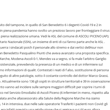
iceno (885) Vivere (75) Emergenze e salute (30) Ospedali (1) Orari Note Il numero di telefono indicato si riferisce al centralino. ASCOLI - Un'altra vittima del Coronavirus nel Piceno. Il tasso di occupazione di pazienti Covid resta al 3,5% in rianimazione (256 i posti letto) e sale al 23,4% in area medica (239 ricoveri su 1.020 posti). Traversa degli emiliani, Rubano fibra di carbonio per 100mila euro: presi e denunciati 4 ladri, recuperata anche la refurtiva, Il dg Gozzini rimuove Maraldo, direttore amministrativo a Torrette: Clima diverso intorno a me, Fuga di gas durante lavori di scavo: chiuso Corso Vittorio Emanuele. ASCOLI - Aumentano (seppur lievemente per il minor numero di tamponi processati ) i contagi nel Piceno dove i positivi nel capoluogo sono attualmente 629 (690 a San Benedetto). Lorganico insufficiente a causa del Covid e dei No vax riguarda non solo gli ospedali Mazzoni e Madonna del Soccorso ma tutti quelli marchigiani dove i direttori generali hanno preso decisioni impopolari ma mirate a tutelare le strutture sanitarie. Salgono, invece, di cinque il numero dei ricoverati in semi intensiva. Ecco i tempi per adeguarsi, Finisce fuori strada un camion dei rifiuti: intervengono i pompieri per recuperarlo, Trovato morto vicino a un fossato del parco Bau: Luca Moro aveva solo 54 anni, le ipotesi del decesso, Golosit allombra del Cupolone: la ricetta del maritozzo ai gamberi e salsa tartara, Allerta meteo superata, gli alluvionati tirano un sospiro di sollievo. Confermato anche l'abbassamento dell'et media dei pazienti Covid che di 50 anni. 2 Fioravanti: "La mascherina che indosso blu, non nera" Al termine dellemergenza, come assicurato dalla Direzione Sanitaria, lospedale Mazzoni torner ad avere in maniera stabile e duratura un reparto destinato alle Malattie Infettive: una soluzione che apprezziamo e che condividiamo, poich garantir un maggior numero di servizi per lintero territorio provinciale e un implemento del personale sanitario specializzato, con risorse umane stabilmente dedicate a tali servizi e non sottratte ad altri reparti". "Nelle prossime settimane - ha aggiunto l'assessore agli eventi, Monia Vallesi - annunceremo gli altri due artisti, che si esibiranno l'11 e il 13 agosto. Contestati i reati di f also, sostituzione di persona e truffa, Situazione ancora difficile sulla costa. Complicata la situazione anche nei due Pronto soccorso del Piceno dove da qualche giorno sono decisamente tornati ad essere molti gli accessi da parte di persone positive. Via libera ai tamponi rapidi con la risposta in 12 minuti: delibera e accordo con le farmacie, Dallo sport dilettantistico alle scuole fino ai cinema: cosa si pu fare e cosa no con il nuovo decreto Covid. (ANSA) - ANCONA, 05 OTT - Presso l'ospedale Mazzoni di Ascoli Piceno in fase di installazione il container che permetter di effettuare nuovi tamponi in modalit drive-in. In ogni momento puoi modificare le tue scelte tramite il link ", Pi di 600 persone con il Covid in citt, disagi per la differenziata: ecco come verr affrontata l'emergenza, Modena-Ascoli 0-1, Mendes va a segno, si fa male l'arbitro Gariglio sostituto