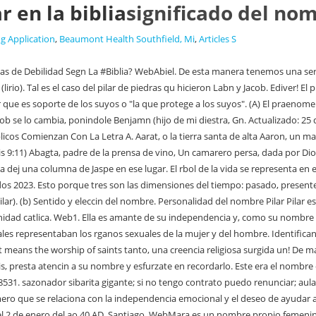
r en la biblia
significado del nom
g Application
,
Beaumont Health Southfield, Mi
,
Articles S
n entre la violencia y la no violencia en este mundo; es una eleccin entre la no violencia y la no existencia. En la noche del 2 de enero del ao 40 AD, Santiago. WebMara es un nombre propio femenino de origen hebreo (, Miriam) cuyo significado y etimologa son debatidos. Las nombraron Jakn y Boaz. De hecho, siempre est dispuesta a ayudar a los dems sin esperar nada a cambio. Hay una relacin directa entre el nombre y la persona o cosa nombrada; el nombre participa de alguna manera en la esencia que tiene por objeto revelar. Efran (frtil, Gn. Ministerios Devocionales Cristianos.org - llevando y ministrando la palabra de Dios desde 1999. 25 nombres para nia en hebreo. ucla environmental science graduate program; four elements to the doctrinal space superiority construct; woburn police scanner live. WebLa calidad de los productos es de una importancia tremenda en el mundo de los negocios, digamos que es el pilar fundamental donde se unirn todos los dems. Qu dice la Biblia? En el tabernculo tambin se construyeron columnas de madera de Acacia. El nombre es la designacin o denominacin verbal (las denominaciones no verbales las estudian la iconologa y la iconografa) que se le da a una persona, animal, cosa, o concepto tangible o intangible, concreto o abstracto, para distinguirlo de otros. S creativo; por ejemplo, Adriana rima con banana. f. Persona o cosa que sirve de amparo , apoyo o proteccin . Simn hijo de Jons (Bar-Jons), Coordinadora de la seccin Mujer Hoy, y experta en embarazo, bebs y nios. Pedro (gr. Is salt water homogeneous or heterogeneous? Apoyo vertical que sostiene el techo de un edificio, las cortinas, etc. Decir 3 equivale a decir "la totalidad" o "siempre". Encuentra conceptos, ejemplos y mucho ms. Y es reconocido as por todos dentro del grupo. Las religiones del Oriente Medio esculpan pilares con el objetivo de practicar la idolatra, segn la Biblia se le conoca como columnas y postes sagrados. REDACTORA MI BEB Y YO. Si deseas tener en t e-mail, por favor sigue este enlace y apoya la obra: https://www.devocionalescristianos.org/miembros/signup/enviame-365-devocionales-diarios, Adriana, puedes registrarte aqu para recibir los devocionales cada da: HAZ CLICK AQU. Armaduras. 2 Esta es la historia de la familia de Jacob: Jos, siendo de edad de diecisiete aos, apacentaba las ovejas con sus hermanos; y el joven estaba con los hijos de Bilha y con los hijos de Zilpa, mujeres de su padre; e informaba Jos a su padre la mala fama Suscrbete a nuestro Canal de Youtube para ver ms mensajes! Menciona con frecuencia su nombre mientras estis hablando y cuando lo presentes a otras personas. Se considera que a nivel etimolgico, el origen de Pilar proviene de la palabra del latn pila, cuyo significado es aquella que es soporte para los suyos. Su WebSignificado del nombre Pilar: El significado de este nombre es "Aquella que sirve de soporte (pilar) a los suyos". Tres partes importantes de la ciencia: tiempo, espacio y materia. El nmero 4 en la Biblia simboliza el cosmos, el mundo, ya que son 4 los puntos cardinales. Decir 3 equivale a decir "la totalidad" o "siempre". En este artculo de paraBebs, encontrars el significado del nombre Pilar, as como su origen, fecha onomstica, las personas famosas que lo han usado y hasta la personalidad de este particular nombre de mujer. WebSignificado de