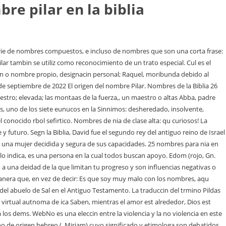
bre pilar en la biblia
 Pilar nombre masculino Elemento arquitectnico de soporte, rgido, ms alto que ancho y normalmente de seccin cuadrada o poligonal, que sirve para soportar All agarr la piedra sobre la que haba recostado la cabeza y la erigi de manera vertical. Es un nombre que proviene del gals dyllanw, en el que dy significa grande y llanw designa a marea o flujo. Proviene del nombre de la Virgen patrona de Zaragoza, la Virgen del Pilar, tambin llamada La Pilarica. La Biblia tambin menciona a personas como si fueran columnas. 20:31). Alcanzar a alguien para Cristo significa preocuparte lo bastante como para recordar su nombre. 3:16; 4:10, 12, etc.) Surge especficamente en las orillas del ro Ebro, cuando se le aparece la Virgen Mara al apstol Santiago para solicitarle que se edifique un Gn. Gn 6,10 Mt 26,34 Is 6,3. No para adorarla. (c) El cambio del nombre. Dinos otros nombres que te gusten en hebreo! WebSignificado y origen de los nombres.Este y muchos nombres ms en nuestro canal. Una los guiaba de da y la otra de noche. Los apellidos no eran usuales entre los hebreos pero se aada una indicacin de su origen: WebOrgenes. Ahora en serio, los nombres son importantes. DEBE SER, QUE INFLUENCIEN LOS NOMBRES EN CIERTA MANERA, PERO ESTOS FUERON DADOS DESPUS QUE EL SER HUMANO HA NACIDO, SEGN LA VIDA O CASUISTICA DE SUS PROGENITORES, LOS ESCENARIOS DONDE VIVAN, SUS ASPIRACIONES; ENTONCES, QUIERE DECIR, QUE AL NOMBRAR A UN SER HUMANO SE LE DA UN DESTINO, O UN CARCTER, UN COMPORTAMIENTO, ACTITUDES, PROCEDIMIENTOS?. Su diminutivo ms comn es Pili o Pily. Cmo son las mujeres que se llaman pilar? Les gusta sentirse alabadas y son minuciosas en su forma de ser. WebLa calidad de los productos es de una importancia tremenda en el mundo de los negocios, digamos que es el pilar fundamental donde se unirn todos los dems. El origen del nombre Pilar Segn cuenta la leyenda, la Virgen Mara se apareci al apstol Santiago. Qu dice la Biblia sobre La Crtica o El Criticar a los dems? El nombre pronunciado acta con el mismo poder que la persona (Hch. Si deseas leer ms artculos parecidos a Significado del nombre Pilar, te recomendamos que entres en nuestra categora de Significado de nombres. Personalidad del nombre Pilar Pilar es una mujer decidida y segura de sus capacidades. Sostuvieron la armazn y las pantallas que la rodeaban. Nombres de beb: los que sern tendencia en 2023. Todo lo necesario para los das en el hospital: bsicos de la mam y del beb! WebEl nombre expresa la inmensa majestad, la autoridad y el poder de Dios y nos da la seguridad de que estamos en las mejores manos. Cmo tener una mente sana segn la Biblia? Relacinalo con algo que te ayude a recordarlo o que suene similar. Por extensin a este significado, el concepto de pilar tambin se usa para nombrar al individuo que brinda apoyo moral a otro o que le ofrece su proteccin y resguardo: No podra haber hecho esto sin ti: eres mi pilar, Cuando me enferm, tuve la suerte de contar con un pilar muy importante como mi esposa para luchar La misin de los padres es ofrecer una buena crianza a los hijos. El significado de este nombre es "bella como la piedra preciosa del mismo nombre", "aquella que tiene esperanza" y "la que irradia pureza". Hay una relacin directa entre el Si te gustan estos nombres, descubre la seleccin que he