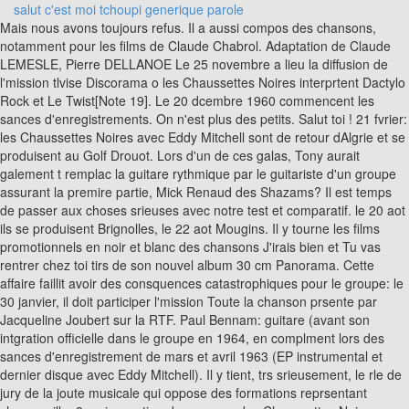
salut c'est moi tchoupi generique parole
Mais nous avons toujours refus. Il a aussi compos des chansons, notamment pour les films de Claude Chabrol. Adaptation de Claude LEMESLE, Pierre DELLANOE Le 25 novembre a lieu la diffusion de l'mission tlvise Discorama o les Chaussettes Noires interprtent Dactylo Rock et Le Twist[Note 19]. Le 20 dcembre 1960 commencent les sances d'enregistrements. On n'est plus des petits. Salut toi ! 21 fvrier: les Chaussettes Noires avec Eddy Mitchell sont de retour dAlgrie et se produisent au Golf Drouot. Lors d'un de ces galas, Tony aurait galement t remplac la guitare rythmique par le guitariste d'un groupe assurant la premire partie, Mick Renaud des Shazams? Il est temps de passer aux choses srieuses avec notre test et comparatif. le 20 aot ils se produisent Brignolles, le 22 aot Mougins. Il y tourne les films promotionnels en noir et blanc des chansons J'irais bien et Tu vas rentrer chez toi tirs de son nouvel album 30 cm Panorama. Cette affaire faillit avoir des consquences catastrophiques pour le groupe: le 30 janvier, il doit participer l'mission Toute la chanson prsente par Jacqueline Joubert sur la RTF. Paul Bennam: guitare (avant son intgration officielle dans le groupe en 1964, en complment lors des sances d'enregistrement de mars et avril 1963 (EP instrumental et dernier disque avec Eddy Mitchell). Il y tient, trs srieusement, le rle de jury de la joute musicale qui oppose des formations reprsentant chaque ville. 8 mai: vocation du passage des Chaussettes Noires lOlympia au journal radio de la RTF de 12 h 30 (Inter actualits). Le titre Crois-moi mon cur (interprt dans le film par Eddy Mitchell et les Chaussettes Noires) y est officiellement attribu au chanteur sur disque et non aux Chaussettes Noires. INA, Eddy Mitchell Je ne pense qu lamour, mission Toute la chanson diffuse le 29 avril 1963 (RTF / ORTF). Jean-Louis Licard: guitare et basse (guitare solo des Pirates en 1963-64 et des Champions en 1964) pour les galas donns durant l't 1963; Paul Bennam: guitare et basse, en remplacement de Tony d'Arpa et Aldo Martinez en 1963. Le 7 septembre ils sont Bordeaux, le 9 septembre Boulogne Sur Mer, le 10 septembre Tourcoing et Roubaix (Au Colise Roubaix?). Cet enregistrement sortira plus tard, quand les Chaussettes Noires seront connus, sous la forme d'un disque actate tirage limit[76]. Le 14 dcembre les Chaussettes noires enregistrent La leon de twist[Note 13]. Les cookies assurent le bon fonctionnement de nos services. Il est parti trs loin. , Ce n'est pas Eddy qui n'a plus voulu des Chaussettes. La liste des galas effectus entre mars 1961 et fvrier 1962, est imprime au verso de la pochette du 30 cm Le 2000000. Ce titre sera leur indicatif dentre en scne dans leur deuxime carrire. Le 20 janvier 1986, Silvio Berlusconi prsente les programmes de sa future chane commerciale, officiellement baptise La Cinq, petite sur drive du Canale 5 italien, aux journalistes, industriels et publicitaires afin de convaincre ces derniers d'acheter du temps d'antenne publicitaire pour financer la chane 17. Dans le courant du mois, les galas prvus partir du 6 fvrier dans la salle parisienne de Bobino, sont annuls. Alors quand on va reprendre, je ne marche plus pour partager en cinq. Page 96, pisode du clou dans la chaussure de Tony - Thierry Liesenfeld Les Chaussettes Noires - Ceci est leur Histoire (2003, Kaloh Production). Prsent par l'actrice Jacqueline Monsigny, il y apparat en tenue de cowboy assis sur la barrire d'un enclos vaches, 8 & 19 mars: sances instrumentales des Chaussettes Noires sans Eddy Mitchell, 21 mars: diffusion de lmission Monsieur tout le Monde o on peut voir les Chaussettes Noires avec Eddy Mitchell sur la scne du Golf Drouot, interprter en playback Peppermint Twist. On leur disait: coutez, travaillez, apprenez ces chansons, parce que vous allez les retrouver et les accompagner sur scne en rentrant. Le 21 novembre les Chaussettes noires sont au Club Saint-Hilaire Paris o ils font danser le twist devant les photographes la chanteuse Claire Ferval et dautres starlettes du moment. Planche photographique "contact" ralise pour. Les Chaussettes noires donnent un gala Cassis. INA, mission ge tendre et tte de bois diffuse le 30/05/1961 (RTF / ORTF). Pour son dernier jour officiel sous les drapeaux (le 30 aot), il se produit dans la salle de projection de la caserne Dupleix devant un parterre d'officiers et d'appels. Le groupe se produit avec lui La Mutualit fin octobre. partir du 4 mai 1963, pour une dizaine de jours (du 4 au 13 mai), ils sont nouveau l'Olympia[Note 7]. () J'ai trs trs bien compris sa position. - Miwiboo est la chane ddie vos enfants. Au mme moment, le 26 fvrier, le film Cherchez lIdole sort sur les crans. Paul Bennam, qui tient la guitare solo, l'interprtera de nouveau sur scne en fvrier 2005 avec Gilbert Bastelica et les Socquettes blanches au Club Lionel Hampton du Mridien de Paris, puis dans le cadre dune fte familiale au Chalet de la Porte Jaune dans le bois de Vincennes en septembre 2009. Ce mme mois sort leur second super 45 tours comprenant (notamment) les succs Daniela et Eddie sois bon. Paroles Michel Sardou Avec cette dition de la Coupe du Monde de Football 2022, de nombreuses chansons deviennent des hymnes pour les diffrentes quipes. Compos par Georges Garvarentz, ce succs n'est pourtant gure apprci des Chaussettes Noires, qui considrent que c'est de la soupe, d'autant qu'il fait de l'ombre l'autre titre phare adapt du classique de Chuck Berry Johnny B. Goode[23]. Le reste des titres de ce premier disque sans Eddy a une tonalit trs country[Note 13]. Ils n'ont pas boug le pouce quand j'lanais l'appel de dtresse. Comme le "I Will Survive" qui accompagna le France en 1998, il semblerait que le vestiaires franais ait choisi le clbre tube "Freed From Desire" de Gala, morceau dont vous pourrez retrouver les paroles et la traduction. La formation se produit dans toute la France [Note 15]: le 8 avril Montgeron, le 14 avril pinal, le 15 avril Fesche-le-Chtel, le 16 avril Mulhouse, le 17 avril Colmar, le 23 avril Nancy dans le cadre du Gala de la Gait anim par Jean Nohain, le 24 avril Forbach, le 25 avril Verdun. Les membres historiques du groupe, Tony et Aldo sont l'poque dcds. Fin avril: rptitions lOlympia en vue de la srie de galas de mai. 31 janvier: reportage photo pour la revue Radio Magazine des Chaussettes Noires mis en scne chez eux, dans la cit des Emouleuses Crteil: on peut y voit Tony twistant avec sa petite sur, William dans sa chambre, Eddy sur un toboggan dans une aire de jeux. C'est ce gala qu'a eu lieu l'pisode du clou dans la chaussure de Tony, oblig de quitter prcipitamment la scne pour revenir ensuite sans chaussures et en chaussettes bleues[Note 20], provoquant un clat de rire gnral dans le public. Le lendemain, 18 juin, les Chaussettes noires se produisent au 2e festival de rock n Roll au Palais des Sports Paris (devant un immense portrait dElvis Presley). Un article de Wikipdia, l'encyclopdie libre. Le 19 avril le groupe passe la tlvision dans lmission Rue de la gat prsente par Anne-Marie Carrire et y interprte Hey Pony en direct[Note 16]. Le 13 septembre ils sont Rouen. INA, mission Discorama diffuse le 25/11/1961 (RTF / ORTF). Dans laprs-midi le groupe s'est livr une (dernire) sance de ddicaces dans une librairie de la ville. On vas lire et compter. La salle est baptise le Studio Paris Amateur (SPA)[76]. Le 19 mars, les Chaussettes noires sont au programme de lmission tlvise Le Train de la gat o ils interprtent Daniela et Be bop A Lula. Pages pour les contributeurs dconnects en savoir plus. 30 mars: pr-inauguration du tremplin du Golf-Drouot par le groupe niois Les Loups Garous. La proposition de continuer, avec Eddy en leader et les Chaussettes en simples accompagnateurs, o le chanteur toucherait la moiti des cachets, est rejete par le groupe. Le 7 novembre, ils sont au programme de l'Olympia de Paris, avec Helen Shapiro et Vince Taylor. Cinmonde pour son numro du 4 fvrier publie un petit reportage assez complet sur la nouvelle formule du groupe. Paroles.net dispose d'un accord de licence de paroles de chansons avec la Socit des Editeurs et Auteurs de Musique (SEAM) Gilbert Bastelica (ex-Chaussettes noires) . Durant l't, ils sont en concerts dans le sud de la France, le 14 juillet 1964 Als, le 15 Carpentras et le 16 Annecy (en premire partie de Gene Vincent)[60]. 45+ Exercices Ce2 Les Nombres Pairs Et Impaires Ce2 Gif, 35+ Jeux Gratuits Pour Adultes Et Enfants Pics, 33+ Store Isothermestore Obscurit Totale Pics, 34+ Carport Occasion Le Bon Coin Pour Voiture Pictures, 23+ Fifa Eliminatoire Coupe Du Monde 2022 Gif, 15+ Prediction Fifa Coupe Du Monde 2022 PNG, Download Les quipes Qualifies La Coupe Du Monde Qatar PNG, Download Coupe Du Monde Qatar Ouvriers Morts Pictures. Paroles.net 17 aot: rediffusion tlvise de Douce France avec Eddy Mitchell dans Cest si bon. Jean-Pierre Chichportich est encore prsent pour l'occasion la batterie minimum (caisse claire / cymbale); il cdera ensuite compltement sa place Gilbert jusquen dcembre 1962. Le groupe se produit devant les soldats Oran, Bne, Bougie, Colomb Bchar, Sidi Bel Abbes, Le Lido, Teleghma, Philippeville. Dominique Zardi tait aussi crivain, auteur d'une dizaine de romans. Ce titre, trs rock et dans le style Chaussettes noires, est un original d au duo Aznavour-Garvarentz, enregistr par Eddy Mitchell avec probablement Michel Gaucher au saxophone et la plupart des musiciens de studio ayant particip aux sances studio des Chaussettes noires. 6 novembre: la presse annonce le procs quengage William contre Eddy et Aldo. Il enregistre seul dbut octobre 1962 les titres Mais reviens-moi, C'est nous, Quand c'est de l'amour, Angel, sortis en novembre en EP. . Les chroniques de la presse (Radio Magazine du 17 mars titre Matt remplace Eddie soldat) annoncent un changement de chanteur (Eddy tant larme). La Terre t'attend, Ulysse. C'est moi qui suis Colargol. En savoir plus. En fvrier 1962,